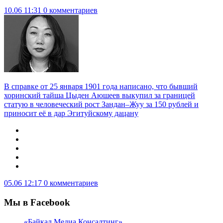
10.06 11:31
0 комментариев
В справке от 25 января 1901 года написано, что бывший
хоринский тайша Цыден Аюшеев выкупил за границей
статую в человеческий рост Зандан–Жуу за 150 рублей и
приносит её в дар Эгитуйскому дацану
05.06 12:17
0 комментариев
Мы в Facebook
«Байкал Медиа Консалтинг»