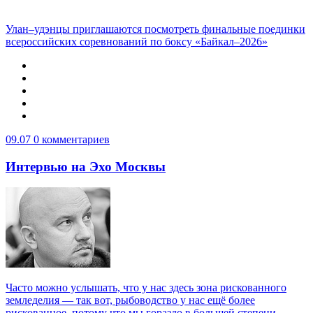
Улан–удэнцы приглашаются посмотреть финальные поединки
всероссийских соревнований по боксу «Байкал–2026»
09.07
0 комментариев
Интервью на Эхо Москвы
Часто можно услышать, что у нас здесь зона рискованного
земледелия — так вот, рыбоводство у нас ещё более
рискованное, потому что мы гораздо в большей степени