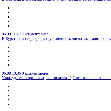
06.08 11:20
0 комментариев
В Бурятии за год в два раза увеличилось число самозанятых в т
06.08 10:36
0 комментариев
Улан–удэнская организация выплатила 2,2 миллиона из–за игн