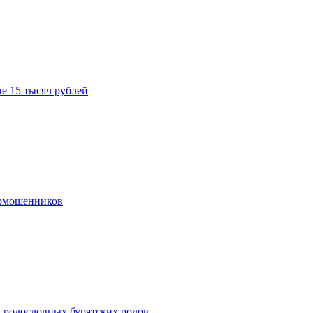
е 15 тысяч рублей
ермошенников
в родословных бурятских родов