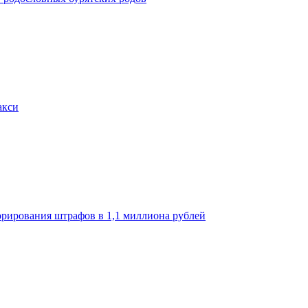
акси
орирования штрафов в 1,1 миллиона рублей