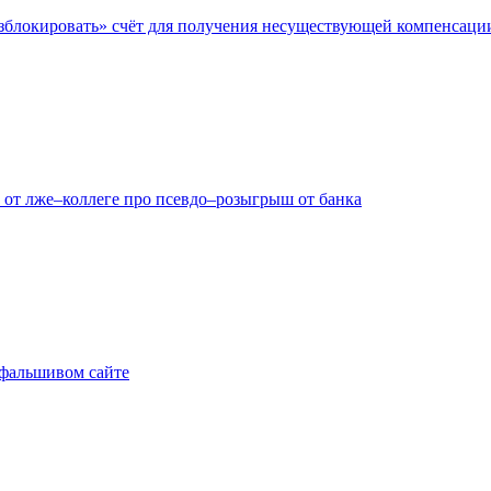
азблокировать» счёт для получения несуществующей компенсаци
 от лже–коллеге про псевдо–розыгрыш от банка
а фальшивом сайте