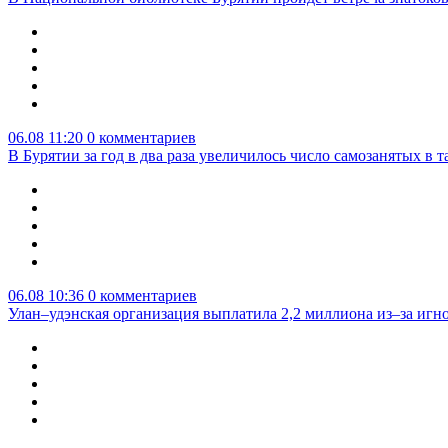
06.08 11:20
0 комментариев
В Бурятии за год в два раза увеличилось число самозанятых в т
06.08 10:36
0 комментариев
Улан–удэнская организация выплатила 2,2 миллиона из–за игн