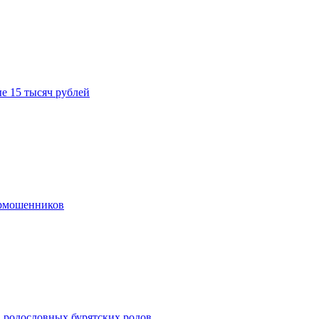
е 15 тысяч рублей
ермошенников
в родословных бурятских родов