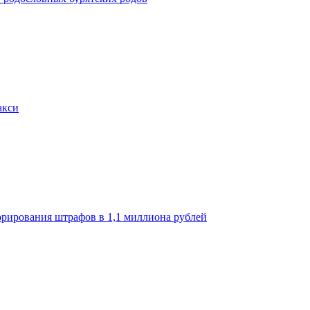
акси
орирования штрафов в 1,1 миллиона рублей