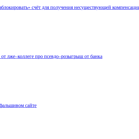
азблокировать» счёт для получения несуществующей компенсаци
 от лже–коллеге про псевдо–розыгрыш от банка
а фальшивом сайте