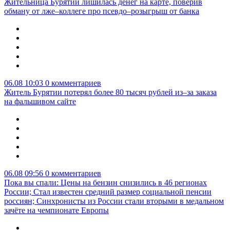
Жительница Бурятии лишилась денег на карте, поверив
обману от лже–коллеге про псевдо–розыгрыш от банка
06.08 10:03
0 комментариев
Житель Бурятии потерял более 80 тысяч рублей из–за заказа
на фальшивом сайте
06.08 09:56
0 комментариев
Пока вы спали: Цены на бензин снизились в 46 регионах
России; Стал известен средний размер социальной пенсии
россиян; Синхронисты из России стали вторыми в медальном
зачёте на чемпионате Европы