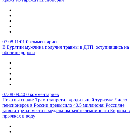
07.08 11:01
0 комментариев
В Бурятии мужчина получил травмы в ДТП, оступившись на
обочине дороги
07.08 09:40
0 комментариев
Пока вы спали: Трамп запретил «родильный туризм»; Число
пенсионеров в России превысило 40,5 миллиона; Россияне
заняли третье место в медальном зачёте чемпионата Европы в
прыжках в воду