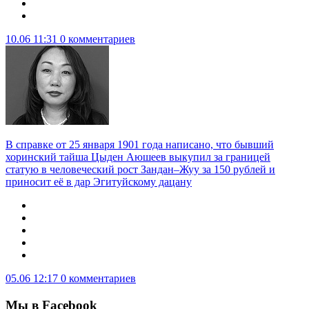
10.06 11:31
0 комментариев
В справке от 25 января 1901 года написано, что бывший
хоринский тайша Цыден Аюшеев выкупил за границей
статую в человеческий рост Зандан–Жуу за 150 рублей и
приносит её в дар Эгитуйскому дацану
05.06 12:17
0 комментариев
Мы в Facebook