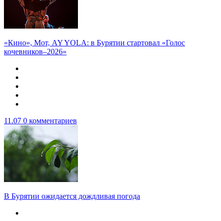
«Кино», Мот, AY YOLA: в Бурятии стартовал «Голос
кочевников–2026»
11.07
0 комментариев
В Бурятии ожидается дождливая погода