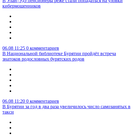
В Улан–Удэ пенсионеры реже стали попадаться на уловки
кибермошенников
06.08 11:25
0 комментариев
В Национальной библиотеке Бурятии пройдёт встреча
знатоков родословных бурятских родов
06.08 11:20
0 комментариев
В Бурятии за год в два раза увеличилось число самозанятых в
такси