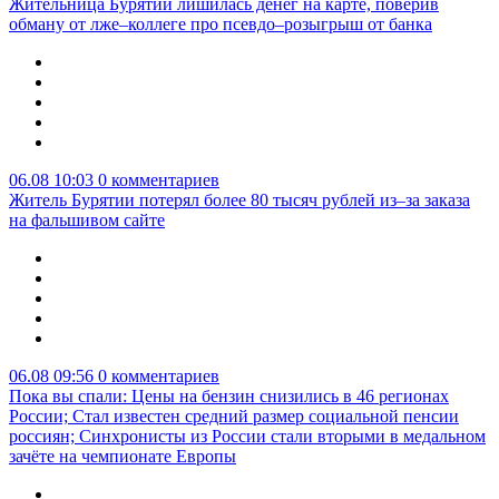
Жительница Бурятии лишилась денег на карте, поверив
обману от лже–коллеге про псевдо–розыгрыш от банка
06.08 10:03
0 комментариев
Житель Бурятии потерял более 80 тысяч рублей из–за заказа
на фальшивом сайте
06.08 09:56
0 комментариев
Пока вы спали: Цены на бензин снизились в 46 регионах
России; Стал известен средний размер социальной пенсии
россиян; Синхронисты из России стали вторыми в медальном
зачёте на чемпионате Европы