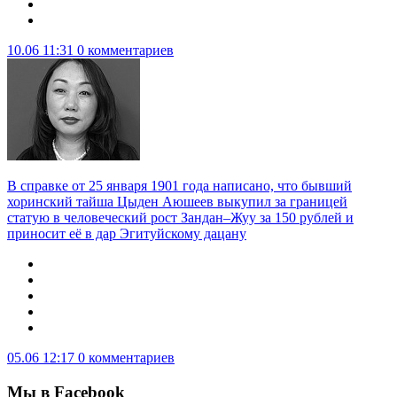
10.06 11:31
0 комментариев
В справке от 25 января 1901 года написано, что бывший
хоринский тайша Цыден Аюшеев выкупил за границей
статую в человеческий рост Зандан–Жуу за 150 рублей и
приносит её в дар Эгитуйскому дацану
05.06 12:17
0 комментариев
Мы в Facebook