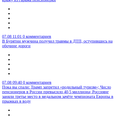
07.08 11:01
0 комментариев
В Бурятии мужчина получил травмы в ДТП, оступившись на
обочине дороги
07.08 09:40
0 комментариев
Пока вы спали: Трамп запретил «родильный туризм»; Число
пенсионеров в России превысило 40,5 миллиона; Россияне
заняли третье место в медальном зачёте чемпионата Европы в
прыжках в воду