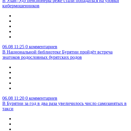
В Улан–Удэ пенсионеры реже стали попадаться на уловки
кибермошенников
06.08 11:25
0 комментариев
В Национальной библиотеке Бурятии пройдёт встреча
знатоков родословных бурятских родов
06.08 11:20
0 комментариев
В Бурятии за год в два раза увеличилось число самозанятых в
такси