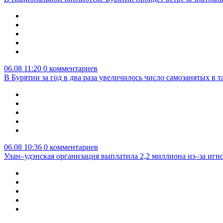
06.08 11:20
0 комментариев
В Бурятии за год в два раза увеличилось число самозанятых в т
06.08 10:36
0 комментариев
Улан–удэнская организация выплатила 2,2 миллиона из–за игн