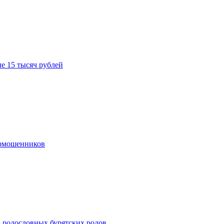
е 15 тысяч рублей
ермошенников
в родословных бурятских родов