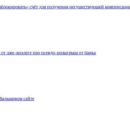
азблокировать» счёт для получения несуществующей компенсаци
 от лже–коллеге про псевдо–розыгрыш от банка
а фальшивом сайте