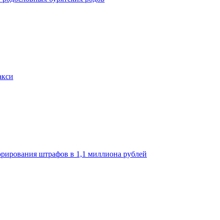
акси
орирования штрафов в 1,1 миллиона рублей