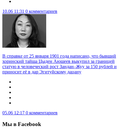
10.06 11:31
0 комментариев
В справке от 25 января 1901 года написано, что бывший
хоринский тайша Цыден Аюшеев выкупил за границей
статую в человеческий рост Зандан–Жуу за 150 рублей и
приносит её в дар Эгитуйскому дацану
05.06 12:17
0 комментариев
Мы в Facebook