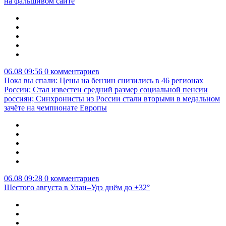
на фальшивом сайте
06.08 09:56
0 комментариев
Пока вы спали: Цены на бензин снизились в 46 регионах
России; Стал известен средний размер социальной пенсии
россиян; Синхронисты из России стали вторыми в медальном
зачёте на чемпионате Европы
06.08 09:28
0 комментариев
Шестого августа в Улан–Удэ днём до +32°