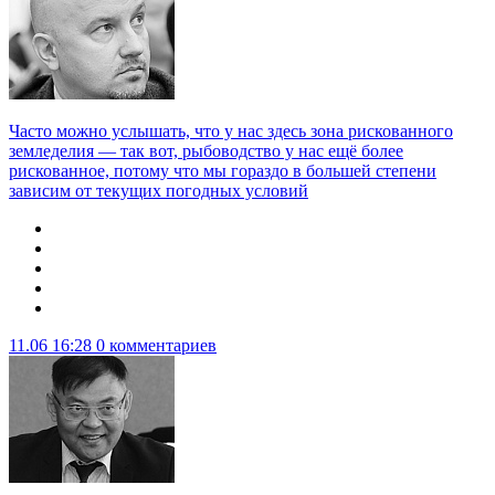
Часто можно услышать, что у нас здесь зона рискованного
земледелия — так вот, рыбоводство у нас ещё более
рискованное, потому что мы гораздо в большей степени
зависим от текущих погодных условий
11.06 16:28
0 комментариев