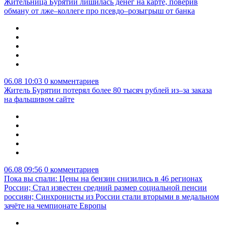
Жительница Бурятии лишилась денег на карте, поверив
обману от лже–коллеге про псевдо–розыгрыш от банка
06.08 10:03
0 комментариев
Житель Бурятии потерял более 80 тысяч рублей из–за заказа
на фальшивом сайте
06.08 09:56
0 комментариев
Пока вы спали: Цены на бензин снизились в 46 регионах
России; Стал известен средний размер социальной пенсии
россиян; Синхронисты из России стали вторыми в медальном
зачёте на чемпионате Европы