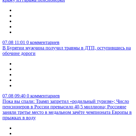
07.08 11:01
0 комментариев
В Бурятии мужчина получил травмы в ДТП, оступившись на
обочине дороги
07.08 09:40
0 комментариев
Пока вы спали: Трамп запретил «родильный туризм»; Число
пенсионеров в России превысило 40,5 миллиона; Россияне
заняли третье место в медальном зачёте чемпионата Европы в
прыжках в воду