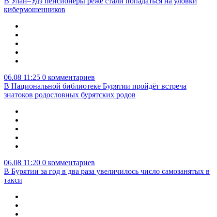
В Улан–Удэ пенсионеры реже стали попадаться на уловки
кибермошенников
06.08 11:25
0 комментариев
В Национальной библиотеке Бурятии пройдёт встреча
знатоков родословных бурятских родов
06.08 11:20
0 комментариев
В Бурятии за год в два раза увеличилось число самозанятых в
такси