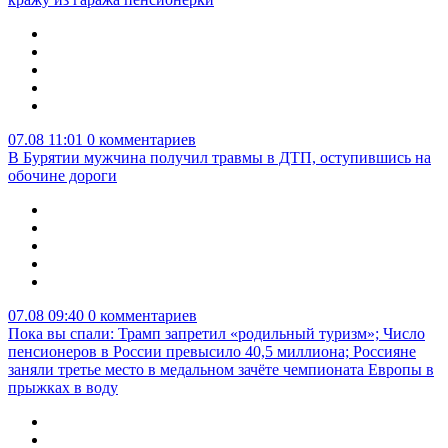
07.08 11:01
0 комментариев
В Бурятии мужчина получил травмы в ДТП, оступившись на
обочине дороги
07.08 09:40
0 комментариев
Пока вы спали: Трамп запретил «родильный туризм»; Число
пенсионеров в России превысило 40,5 миллиона; Россияне
заняли третье место в медальном зачёте чемпионата Европы в
прыжках в воду