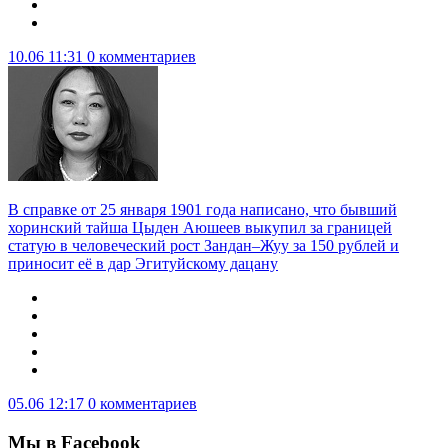
10.06 11:31
0 комментариев
В справке от 25 января 1901 года написано, что бывший
хоринский тайша Цыден Аюшеев выкупил за границей
статую в человеческий рост Зандан–Жуу за 150 рублей и
приносит её в дар Эгитуйскому дацану
05.06 12:17
0 комментариев
Мы в Facebook