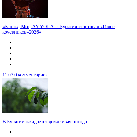
«Кино», Мот, AY YOLA: в Бурятии стартовал «Голос
кочевников–2026»
11.07
0 комментариев
В Бурятии ожидается дождливая погода