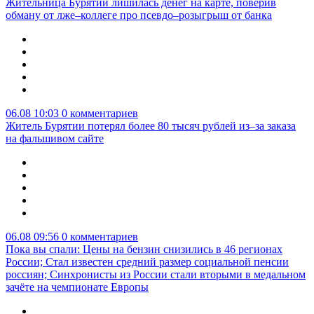
Жительница Бурятии лишилась денег на карте, поверив
обману от лже–коллеге про псевдо–розыгрыш от банка
06.08 10:03
0 комментариев
Житель Бурятии потерял более 80 тысяч рублей из–за заказа
на фальшивом сайте
06.08 09:56
0 комментариев
Пока вы спали: Цены на бензин снизились в 46 регионах
России; Стал известен средний размер социальной пенсии
россиян; Синхронисты из России стали вторыми в медальном
зачёте на чемпионате Европы