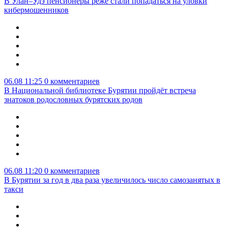
В Улан–Удэ пенсионеры реже стали попадаться на уловки
кибермошенников
06.08 11:25
0 комментариев
В Национальной библиотеке Бурятии пройдёт встреча
знатоков родословных бурятских родов
06.08 11:20
0 комментариев
В Бурятии за год в два раза увеличилось число самозанятых в
такси