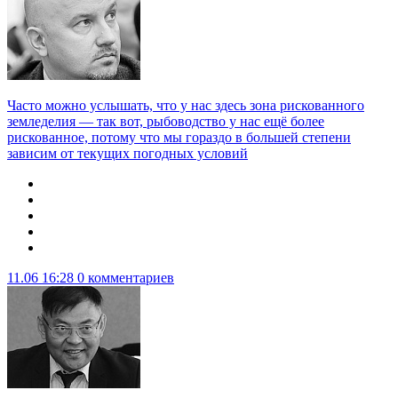
Часто можно услышать, что у нас здесь зона рискованного
земледелия — так вот, рыбоводство у нас ещё более
рискованное, потому что мы гораздо в большей степени
зависим от текущих погодных условий
11.06 16:28
0 комментариев