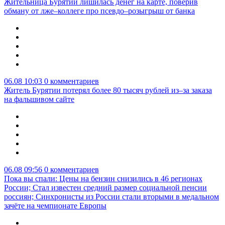
Жительница Бурятии лишилась денег на карте, поверив
обману от лже–коллеге про псевдо–розыгрыш от банка
06.08 10:03
0 комментариев
Житель Бурятии потерял более 80 тысяч рублей из–за заказа
на фальшивом сайте
06.08 09:56
0 комментариев
Пока вы спали: Цены на бензин снизились в 46 регионах
России; Стал известен средний размер социальной пенсии
россиян; Синхронисты из России стали вторыми в медальном
зачёте на чемпионате Европы