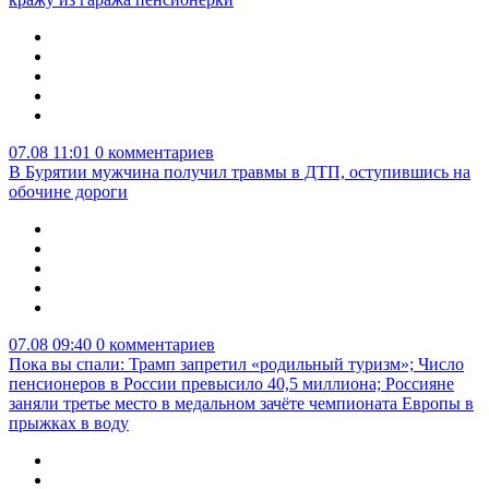
07.08 11:01
0 комментариев
В Бурятии мужчина получил травмы в ДТП, оступившись на
обочине дороги
07.08 09:40
0 комментариев
Пока вы спали: Трамп запретил «родильный туризм»; Число
пенсионеров в России превысило 40,5 миллиона; Россияне
заняли третье место в медальном зачёте чемпионата Европы в
прыжках в воду