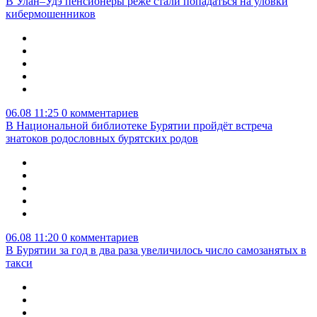
В Улан–Удэ пенсионеры реже стали попадаться на уловки
кибермошенников
06.08 11:25
0 комментариев
В Национальной библиотеке Бурятии пройдёт встреча
знатоков родословных бурятских родов
06.08 11:20
0 комментариев
В Бурятии за год в два раза увеличилось число самозанятых в
такси