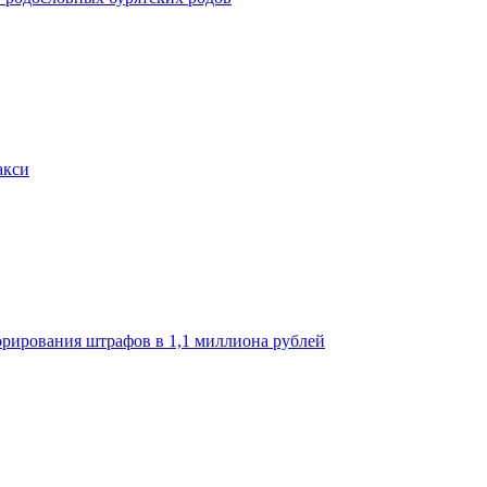
акси
орирования штрафов в 1,1 миллиона рублей