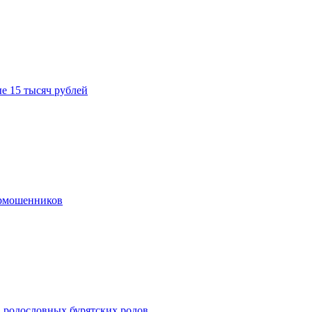
е 15 тысяч рублей
ермошенников
в родословных бурятских родов