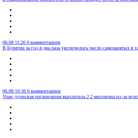
06.08 11:20
0 комментариев
В Бурятии за год в два раза увеличилось число самозанятых в т
06.08 10:36
0 комментариев
Улан–удэнская организация выплатила 2,2 миллиона из–за игн