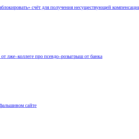
азблокировать» счёт для получения несуществующей компенсаци
 от лже–коллеге про псевдо–розыгрыш от банка
а фальшивом сайте