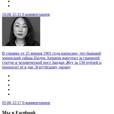
10.06 11:31
0 комментариев
В справке от 25 января 1901 года написано, что бывший
хоринский тайша Цыден Аюшеев выкупил за границей
статую в человеческий рост Зандан–Жуу за 150 рублей и
приносит её в дар Эгитуйскому дацану
05.06 12:17
0 комментариев
Мы в Facebook