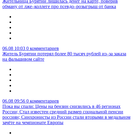
Жительница Бурятии лишилась денег на карте, поверив
обману от лже–коллеге про псевдо–розыгрыш от банка
06.08 10:03
0 комментариев
Житель Бурятии потерял более 80 тысяч рублей из–за заказа
на фальшивом сайте
06.08 09:56
0 комментариев
Пока вы спали: Цены на бензин снизились в 46 регионах
России; Стал известен средний размер социальной пенсии
россиян; Синхронисты из России стали вторыми в медальном
зачёте на чемпионате Европы