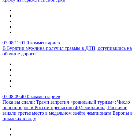
07.08 11:01
0 комментариев
В Бурятии мужчина получил травмы в ДТП, оступившись на
обочине дороги
07.08 09:40
0 комментариев
Пока вы спали: Трамп запретил «родильный туризм»; Число
пенсионеров в России превысило 40,5 миллиона; Россияне
заняли третье место в медальном зачёте чемпионата Европы в
прыжках в воду