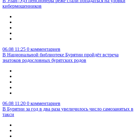
В Улан–Удэ пенсионеры реже стали попадаться на уловки
кибермошенников
06.08 11:25
0 комментариев
В Национальной библиотеке Бурятии пройдёт встреча
знатоков родословных бурятских родов
06.08 11:20
0 комментариев
В Бурятии за год в два раза увеличилось число самозанятых в
такси