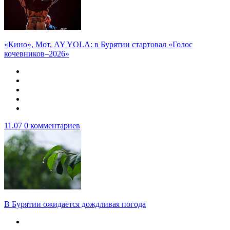
«Кино», Мот, AY YOLA: в Бурятии стартовал «Голос
кочевников–2026»
11.07
0 комментариев
В Бурятии ожидается дождливая погода