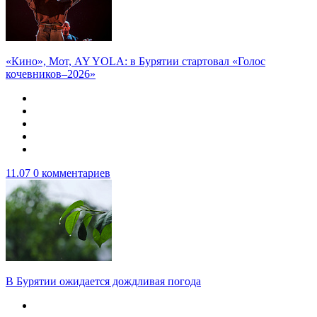
«Кино», Мот, AY YOLA: в Бурятии стартовал «Голос
кочевников–2026»
11.07
0 комментариев
В Бурятии ожидается дождливая погода