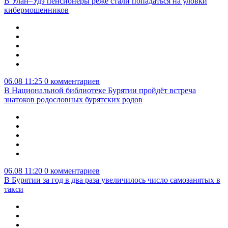
В Улан–Удэ пенсионеры реже стали попадаться на уловки
кибермошенников
06.08 11:25
0 комментариев
В Национальной библиотеке Бурятии пройдёт встреча
знатоков родословных бурятских родов
06.08 11:20
0 комментариев
В Бурятии за год в два раза увеличилось число самозанятых в
такси