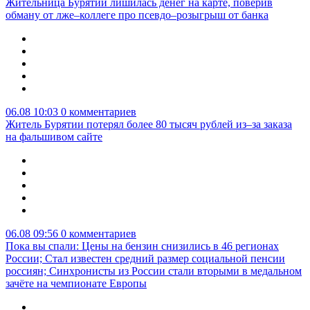
Жительница Бурятии лишилась денег на карте, поверив
обману от лже–коллеге про псевдо–розыгрыш от банка
06.08 10:03
0 комментариев
Житель Бурятии потерял более 80 тысяч рублей из–за заказа
на фальшивом сайте
06.08 09:56
0 комментариев
Пока вы спали: Цены на бензин снизились в 46 регионах
России; Стал известен средний размер социальной пенсии
россиян; Синхронисты из России стали вторыми в медальном
зачёте на чемпионате Европы