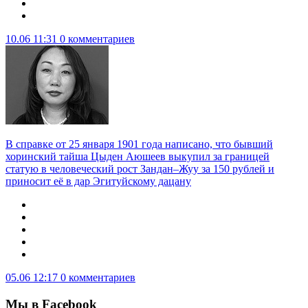
10.06 11:31
0 комментариев
В справке от 25 января 1901 года написано, что бывший
хоринский тайша Цыден Аюшеев выкупил за границей
статую в человеческий рост Зандан–Жуу за 150 рублей и
приносит её в дар Эгитуйскому дацану
05.06 12:17
0 комментариев
Мы в Facebook