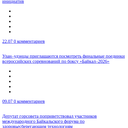
инициатив
22.07
0 комментариев
Улан–удэнцы приглашаются посмотреть финальные поединки
всероссийских соревнований по боксу «Байкал–2026»
09.07
0 комментариев
Депутат горсовета поприветствовал участников
международного Байкальского форума по
здоровьесберегающим технологиям