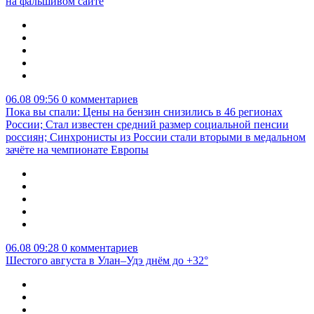
на фальшивом сайте
06.08 09:56
0 комментариев
Пока вы спали: Цены на бензин снизились в 46 регионах
России; Стал известен средний размер социальной пенсии
россиян; Синхронисты из России стали вторыми в медальном
зачёте на чемпионате Европы
06.08 09:28
0 комментариев
Шестого августа в Улан–Удэ днём до +32°