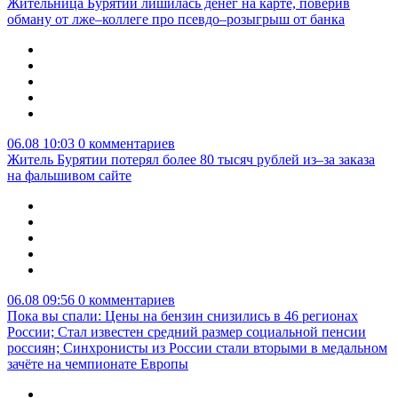
Жительница Бурятии лишилась денег на карте, поверив
обману от лже–коллеге про псевдо–розыгрыш от банка
06.08 10:03
0 комментариев
Житель Бурятии потерял более 80 тысяч рублей из–за заказа
на фальшивом сайте
06.08 09:56
0 комментариев
Пока вы спали: Цены на бензин снизились в 46 регионах
России; Стал известен средний размер социальной пенсии
россиян; Синхронисты из России стали вторыми в медальном
зачёте на чемпионате Европы