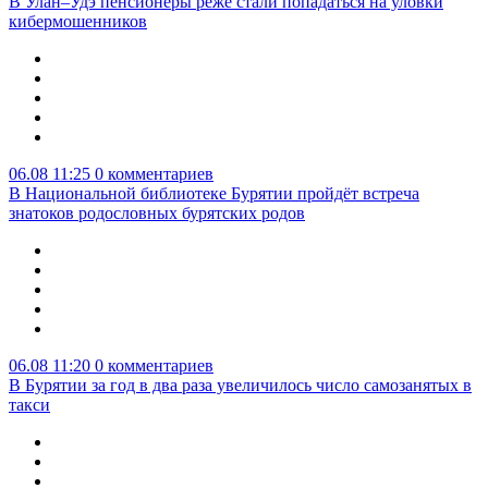
В Улан–Удэ пенсионеры реже стали попадаться на уловки
кибермошенников
06.08 11:25
0 комментариев
В Национальной библиотеке Бурятии пройдёт встреча
знатоков родословных бурятских родов
06.08 11:20
0 комментариев
В Бурятии за год в два раза увеличилось число самозанятых в
такси