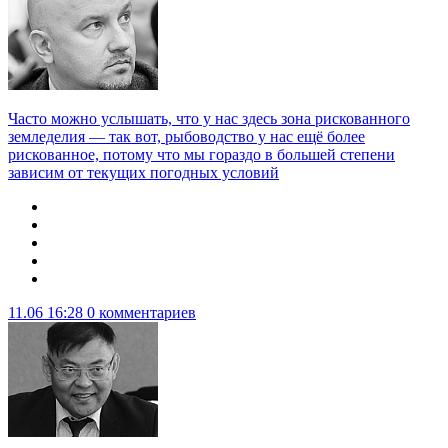
Часто можно услышать, что у нас здесь зона рискованного
земледелия — так вот, рыбоводство у нас ещё более
рискованное, потому что мы гораздо в большей степени
зависим от текущих погодных условий
11.06 16:28
0 комментариев