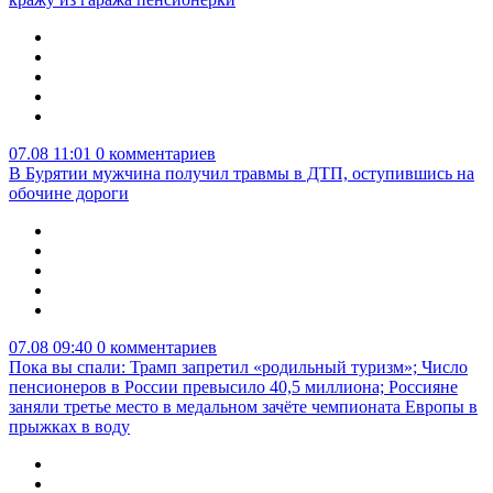
07.08 11:01
0 комментариев
В Бурятии мужчина получил травмы в ДТП, оступившись на
обочине дороги
07.08 09:40
0 комментариев
Пока вы спали: Трамп запретил «родильный туризм»; Число
пенсионеров в России превысило 40,5 миллиона; Россияне
заняли третье место в медальном зачёте чемпионата Европы в
прыжках в воду