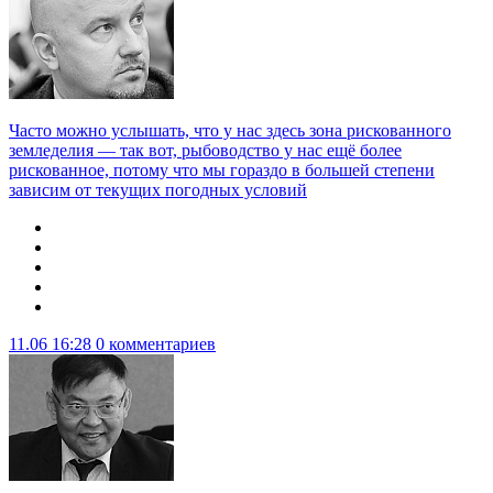
Часто можно услышать, что у нас здесь зона рискованного
земледелия — так вот, рыбоводство у нас ещё более
рискованное, потому что мы гораздо в большей степени
зависим от текущих погодных условий
11.06 16:28
0 комментариев