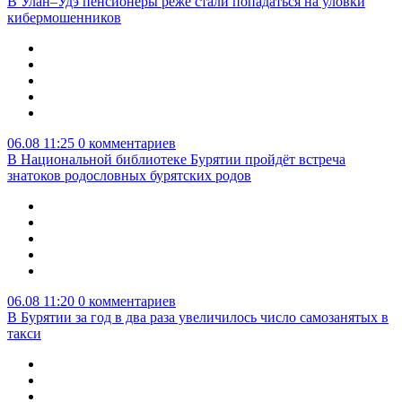
В Улан–Удэ пенсионеры реже стали попадаться на уловки
кибермошенников
06.08 11:25
0 комментариев
В Национальной библиотеке Бурятии пройдёт встреча
знатоков родословных бурятских родов
06.08 11:20
0 комментариев
В Бурятии за год в два раза увеличилось число самозанятых в
такси