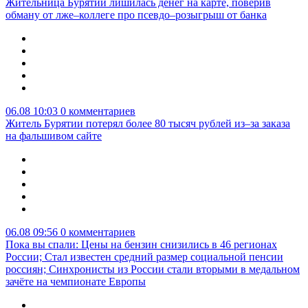
Жительница Бурятии лишилась денег на карте, поверив
обману от лже–коллеге про псевдо–розыгрыш от банка
06.08 10:03
0 комментариев
Житель Бурятии потерял более 80 тысяч рублей из–за заказа
на фальшивом сайте
06.08 09:56
0 комментариев
Пока вы спали: Цены на бензин снизились в 46 регионах
России; Стал известен средний размер социальной пенсии
россиян; Синхронисты из России стали вторыми в медальном
зачёте на чемпионате Европы