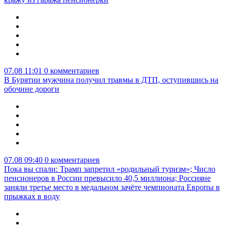
07.08 11:01
0 комментариев
В Бурятии мужчина получил травмы в ДТП, оступившись на
обочине дороги
07.08 09:40
0 комментариев
Пока вы спали: Трамп запретил «родильный туризм»; Число
пенсионеров в России превысило 40,5 миллиона; Россияне
заняли третье место в медальном зачёте чемпионата Европы в
прыжках в воду