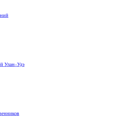
ений
ей Улан–Удэ
твенников