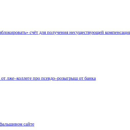
азблокировать» счёт для получения несуществующей компенсаци
 от лже–коллеге про псевдо–розыгрыш от банка
а фальшивом сайте