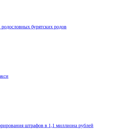
в родословных бурятских родов
акси
орирования штрафов в 1,1 миллиона рублей