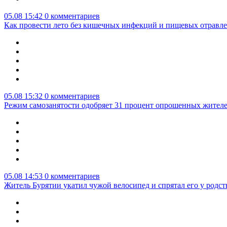
05.08 15:42
0 комментариев
Как провести лето без кишечных инфекций и пищевых отравл
05.08 15:32
0 комментариев
Режим самозанятости одобряет 31 процент опрошенных жител
05.08 14:53
0 комментариев
Житель Бурятии укатил чужой велосипед и спрятал его у родс