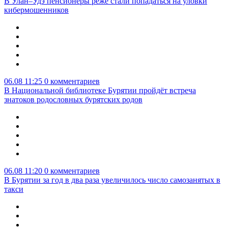
В Улан–Удэ пенсионеры реже стали попадаться на уловки
кибермошенников
06.08 11:25
0 комментариев
В Национальной библиотеке Бурятии пройдёт встреча
знатоков родословных бурятских родов
06.08 11:20
0 комментариев
В Бурятии за год в два раза увеличилось число самозанятых в
такси