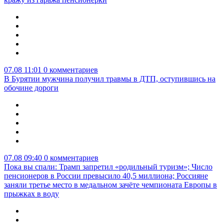
07.08 11:01
0 комментариев
В Бурятии мужчина получил травмы в ДТП, оступившись на
обочине дороги
07.08 09:40
0 комментариев
Пока вы спали: Трамп запретил «родильный туризм»; Число
пенсионеров в России превысило 40,5 миллиона; Россияне
заняли третье место в медальном зачёте чемпионата Европы в
прыжках в воду