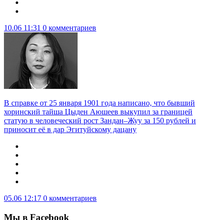
10.06 11:31
0 комментариев
В справке от 25 января 1901 года написано, что бывший
хоринский тайша Цыден Аюшеев выкупил за границей
статую в человеческий рост Зандан–Жуу за 150 рублей и
приносит её в дар Эгитуйскому дацану
05.06 12:17
0 комментариев
Мы в Facebook