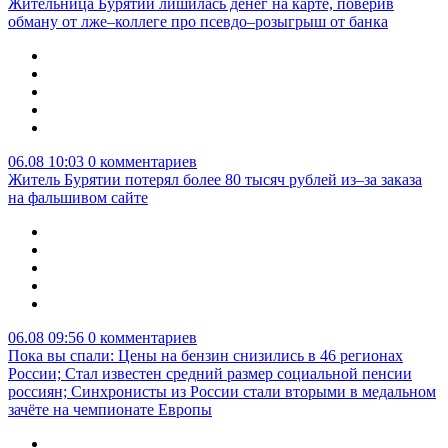
Жительница Бурятии лишилась денег на карте, поверив
обману от лже–коллеге про псевдо–розыгрыш от банка
06.08 10:03
0 комментариев
Житель Бурятии потерял более 80 тысяч рублей из–за заказа
на фальшивом сайте
06.08 09:56
0 комментариев
Пока вы спали: Цены на бензин снизились в 46 регионах
России; Стал известен средний размер социальной пенсии
россиян; Синхронисты из России стали вторыми в медальном
зачёте на чемпионате Европы