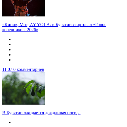
«Кино», Мот, AY YOLA: в Бурятии стартовал «Голос
кочевников–2026»
11.07
0 комментариев
В Бурятии ожидается дождливая погода