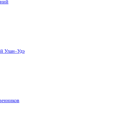
ений
ей Улан–Удэ
твенников