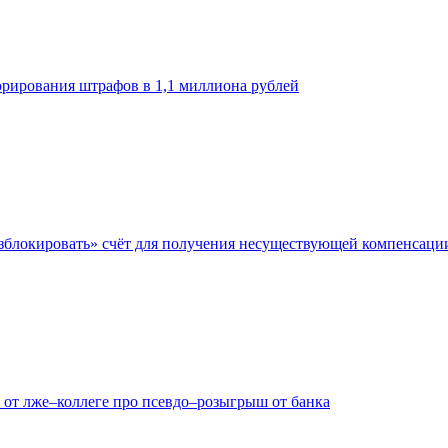
орирования штрафов в 1,1 миллиона рублей
азблокировать» счёт для получения несуществующей компенсаци
 от лже–коллеге про псевдо–розыгрыш от банка