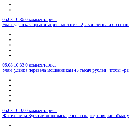
06.08 10:36
0 комментариев
Улан–удэнская организация выплатила 2,2 миллиона из–за игн
06.08 10:33
0 комментариев
Улан–удэнка перевела мошенникам 45 тысяч рублей, чтобы «р
06.08 10:07
0 комментариев
Жительница Бурятии лишилась денег на карте, поверив обману