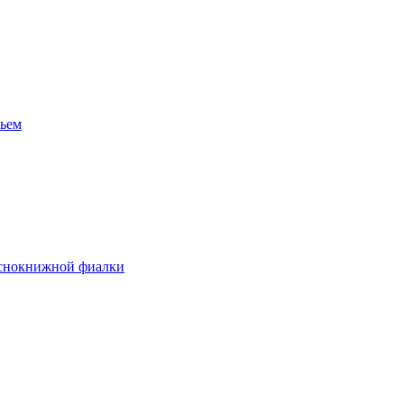
вьем
аснокнижной фиалки