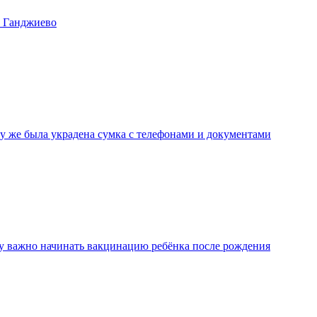
е Ганджиево
зу же была украдена сумка с телефонами и документами
у важно начинать вакцинацию ребёнка после рождения