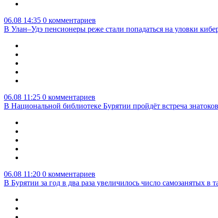
06.08 14:35
0 комментариев
В Улан–Удэ пенсионеры реже стали попадаться на уловки киб
06.08 11:25
0 комментариев
В Национальной библиотеке Бурятии пройдёт встреча знатоко
06.08 11:20
0 комментариев
В Бурятии за год в два раза увеличилось число самозанятых в т