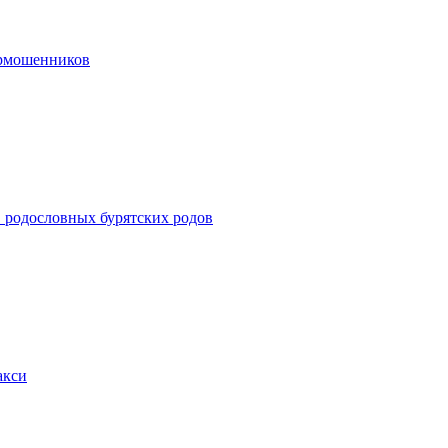
ермошенников
в родословных бурятских родов
акси