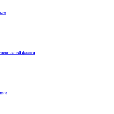
вьем
аснокнижной фиалки
ений