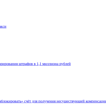
акси
орирования штрафов в 1,1 миллиона рублей
азблокировать» счёт для получения несуществующей компенсаци