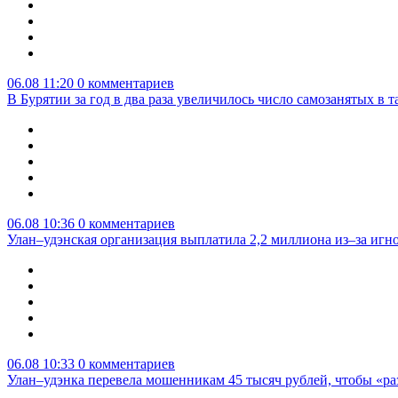
06.08 11:20
0 комментариев
В Бурятии за год в два раза увеличилось число самозанятых в т
06.08 10:36
0 комментариев
Улан–удэнская организация выплатила 2,2 миллиона из–за игн
06.08 10:33
0 комментариев
Улан–удэнка перевела мошенникам 45 тысяч рублей, чтобы «р