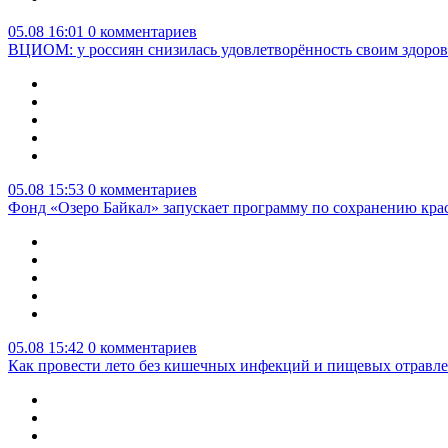
05.08 16:01
0 комментариев
ВЦИОМ: у россиян снизилась удовлетворённость своим здоро
05.08 15:53
0 комментариев
Фонд «Озеро Байкал» запускает программу по сохранению кр
05.08 15:42
0 комментариев
Как провести лето без кишечных инфекций и пищевых отравл