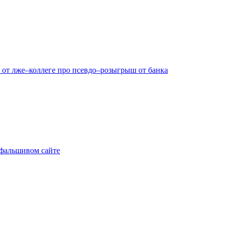
 от лже–коллеге про псевдо–розыгрыш от банка
а фальшивом сайте