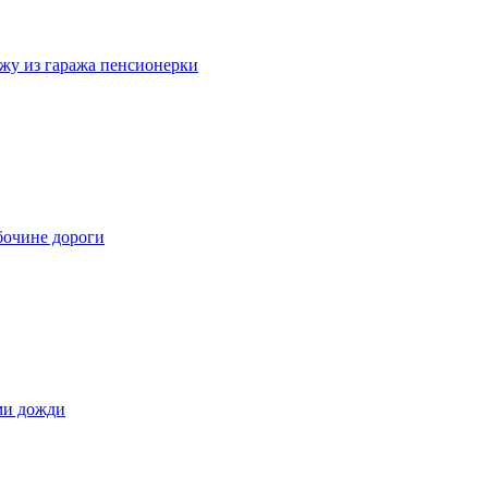
жу из гаража пенсионерки
бочине дороги
ами дожди