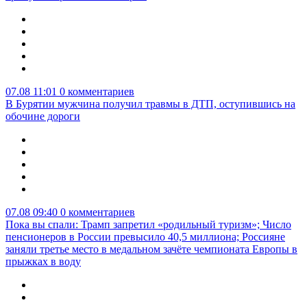
07.08 11:01
0 комментариев
В Бурятии мужчина получил травмы в ДТП, оступившись на
обочине дороги
07.08 09:40
0 комментариев
Пока вы спали: Трамп запретил «родильный туризм»; Число
пенсионеров в России превысило 40,5 миллиона; Россияне
заняли третье место в медальном зачёте чемпионата Европы в
прыжках в воду