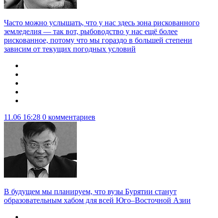
Часто можно услышать, что у нас здесь зона рискованного
земледелия — так вот, рыбоводство у нас ещё более
рискованное, потому что мы гораздо в большей степени
зависим от текущих погодных условий
11.06 16:28
0 комментариев
В будущем мы планируем, что вузы Бурятии станут
образовательным хабом для всей Юго–Восточной Азии