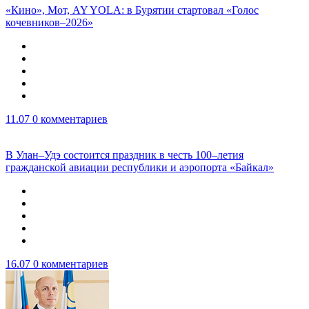
«Кино», Мот, AY YOLA: в Бурятии стартовал «Голос
кочевников–2026»
11.07
0 комментариев
В Улан–Удэ состоится праздник в честь 100–летия
гражданской авиации республики и аэропорта «Байкал»
16.07
0 комментариев