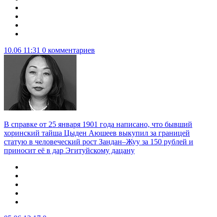
10.06 11:31
0 комментариев
В справке от 25 января 1901 года написано, что бывший
хоринский тайша Цыден Аюшеев выкупил за границей
статую в человеческий рост Зандан–Жуу за 150 рублей и
приносит её в дар Эгитуйскому дацану