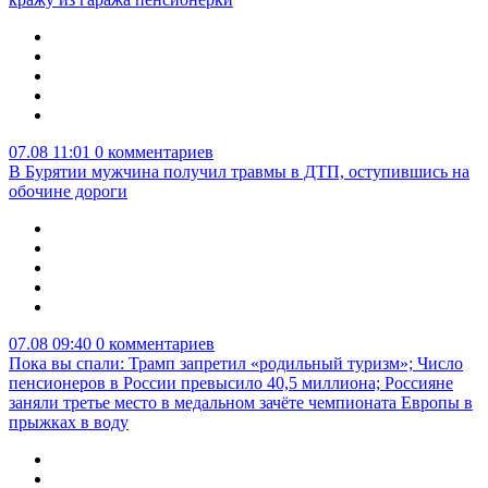
07.08 11:01
0 комментариев
В Бурятии мужчина получил травмы в ДТП, оступившись на
обочине дороги
07.08 09:40
0 комментариев
Пока вы спали: Трамп запретил «родильный туризм»; Число
пенсионеров в России превысило 40,5 миллиона; Россияне
заняли третье место в медальном зачёте чемпионата Европы в
прыжках в воду