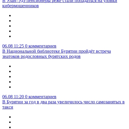
В Улан–Удэ пенсионеры реже стали попадаться на уловки
кибермошенников
06.08 11:25
0 комментариев
В Национальной библиотеке Бурятии пройдёт встреча
знатоков родословных бурятских родов
06.08 11:20
0 комментариев
В Бурятии за год в два раза увеличилось число самозанятых в
такси