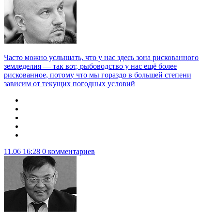
Часто можно услышать, что у нас здесь зона рискованного
земледелия — так вот, рыбоводство у нас ещё более
рискованное, потому что мы гораздо в большей степени
зависим от текущих погодных условий
11.06 16:28
0 комментариев