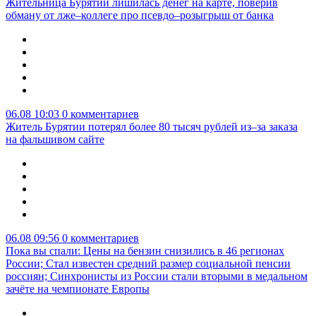
Жительница Бурятии лишилась денег на карте, поверив
обману от лже–коллеге про псевдо–розыгрыш от банка
06.08 10:03
0 комментариев
Житель Бурятии потерял более 80 тысяч рублей из–за заказа
на фальшивом сайте
06.08 09:56
0 комментариев
Пока вы спали: Цены на бензин снизились в 46 регионах
России; Стал известен средний размер социальной пенсии
россиян; Синхронисты из России стали вторыми в медальном
зачёте на чемпионате Европы