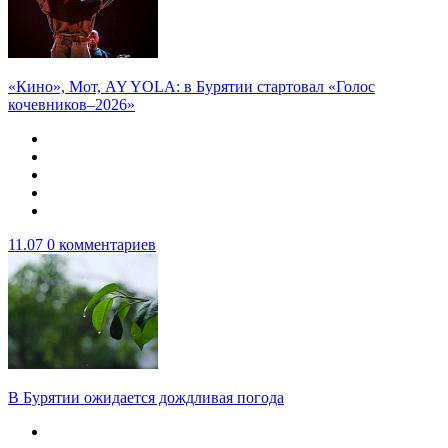
«Кино», Мот, AY YOLA: в Бурятии стартовал «Голос
кочевников–2026»
11.07
0 комментариев
В Бурятии ожидается дождливая погода