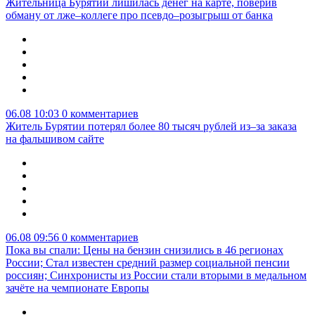
Жительница Бурятии лишилась денег на карте, поверив
обману от лже–коллеге про псевдо–розыгрыш от банка
06.08 10:03
0 комментариев
Житель Бурятии потерял более 80 тысяч рублей из–за заказа
на фальшивом сайте
06.08 09:56
0 комментариев
Пока вы спали: Цены на бензин снизились в 46 регионах
России; Стал известен средний размер социальной пенсии
россиян; Синхронисты из России стали вторыми в медальном
зачёте на чемпионате Европы