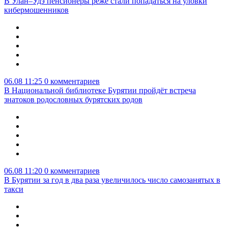
В Улан–Удэ пенсионеры реже стали попадаться на уловки
кибермошенников
06.08 11:25
0 комментариев
В Национальной библиотеке Бурятии пройдёт встреча
знатоков родословных бурятских родов
06.08 11:20
0 комментариев
В Бурятии за год в два раза увеличилось число самозанятых в
такси