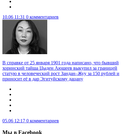
10.06 11:31
0 комментариев
В справке от 25 января 1901 года написано, что бывший
хоринский тайша Цыден Аюшеев выкупил за границей
статую в человеческий рост Зандан–Жуу за 150 рублей и
приносит её в дар Эгитуйскому дацану
05.06 12:17
0 комментариев
Мы в Facebook