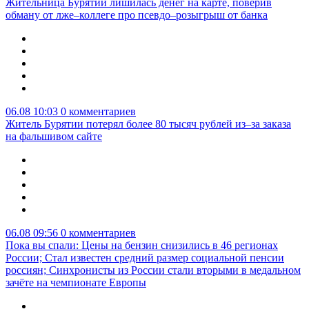
Жительница Бурятии лишилась денег на карте, поверив
обману от лже–коллеге про псевдо–розыгрыш от банка
06.08 10:03
0 комментариев
Житель Бурятии потерял более 80 тысяч рублей из–за заказа
на фальшивом сайте
06.08 09:56
0 комментариев
Пока вы спали: Цены на бензин снизились в 46 регионах
России; Стал известен средний размер социальной пенсии
россиян; Синхронисты из России стали вторыми в медальном
зачёте на чемпионате Европы