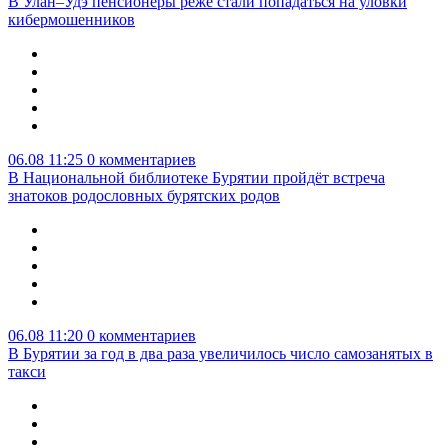
В Улан–Удэ пенсионеры реже стали попадаться на уловки
кибермошенников
06.08 11:25
0 комментариев
В Национальной библиотеке Бурятии пройдёт встреча
знатоков родословных бурятских родов
06.08 11:20
0 комментариев
В Бурятии за год в два раза увеличилось число самозанятых в
такси