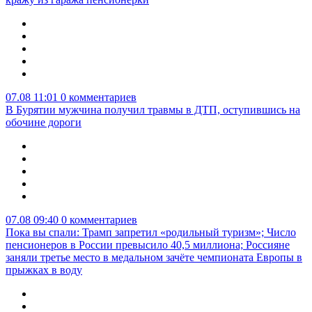
07.08 11:01
0 комментариев
В Бурятии мужчина получил травмы в ДТП, оступившись на
обочине дороги
07.08 09:40
0 комментариев
Пока вы спали: Трамп запретил «родильный туризм»; Число
пенсионеров в России превысило 40,5 миллиона; Россияне
заняли третье место в медальном зачёте чемпионата Европы в
прыжках в воду