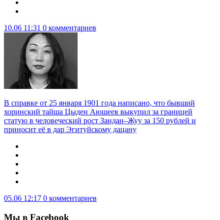
10.06 11:31
0 комментариев
В справке от 25 января 1901 года написано, что бывший
хоринский тайша Цыден Аюшеев выкупил за границей
статую в человеческий рост Зандан–Жуу за 150 рублей и
приносит её в дар Эгитуйскому дацану
05.06 12:17
0 комментариев
Мы в Facebook