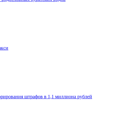
акси
орирования штрафов в 1,1 миллиона рублей