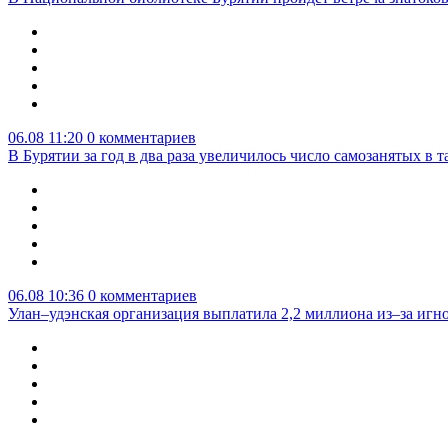
06.08 11:20
0 комментариев
В Бурятии за год в два раза увеличилось число самозанятых в т
06.08 10:36
0 комментариев
Улан–удэнская организация выплатила 2,2 миллиона из–за игн