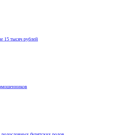
е 15 тысяч рублей
ермошенников
в родословных бурятских родов