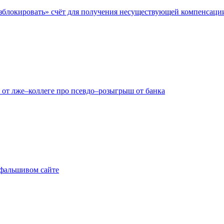
азблокировать» счёт для получения несуществующей компенсаци
 от лже–коллеге про псевдо–розыгрыш от банка
а фальшивом сайте