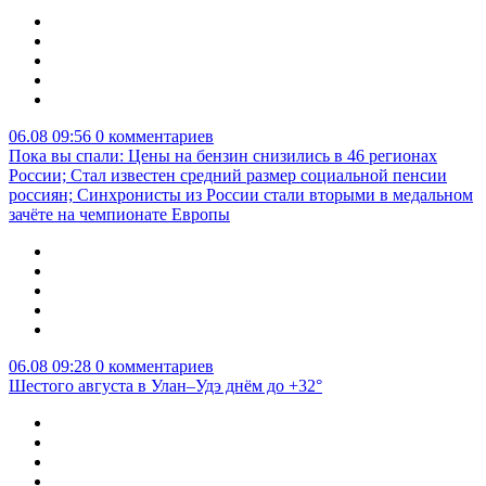
06.08 09:56
0 комментариев
Пока вы спали: Цены на бензин снизились в 46 регионах
России; Стал известен средний размер социальной пенсии
россиян; Синхронисты из России стали вторыми в медальном
зачёте на чемпионате Европы
06.08 09:28
0 комментариев
Шестого августа в Улан–Удэ днём до +32°