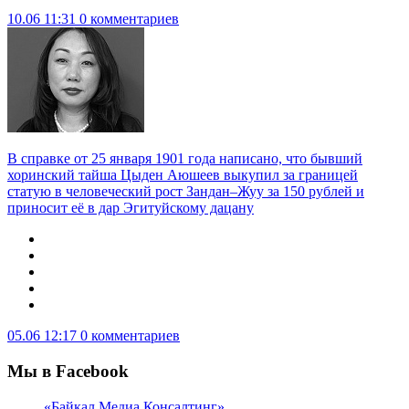
10.06 11:31
0 комментариев
В справке от 25 января 1901 года написано, что бывший
хоринский тайша Цыден Аюшеев выкупил за границей
статую в человеческий рост Зандан–Жуу за 150 рублей и
приносит её в дар Эгитуйскому дацану
05.06 12:17
0 комментариев
Мы в Facebook
«Байкал Медиа Консалтинг»