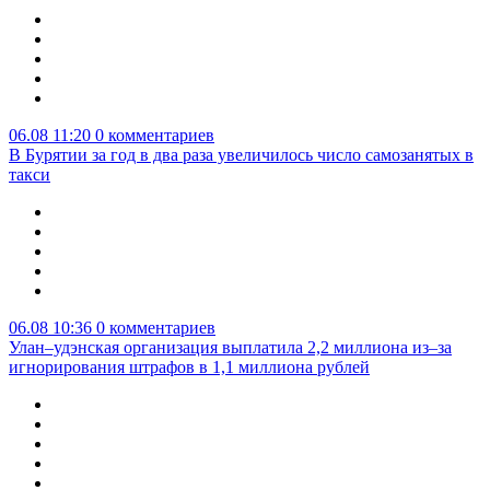
06.08 11:20
0 комментариев
В Бурятии за год в два раза увеличилось число самозанятых в
такси
06.08 10:36
0 комментариев
Улан–удэнская организация выплатила 2,2 миллиона из–за
игнорирования штрафов в 1,1 миллиона рублей