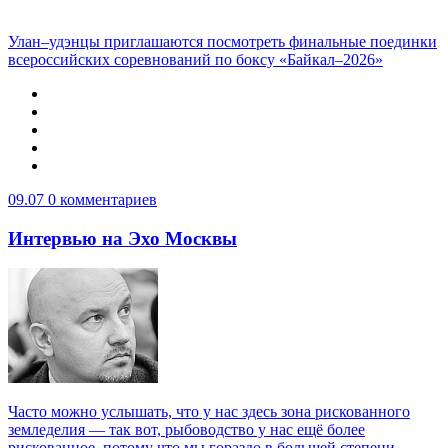
Улан–удэнцы приглашаются посмотреть финальные поединки
всероссийских соревнований по боксу «Байкал–2026»
09.07
0 комментариев
Интервью на Эхо Москвы
Часто можно услышать, что у нас здесь зона рискованного
земледелия — так вот, рыбоводство у нас ещё более
рискованное, потому что мы гораздо в большей степени