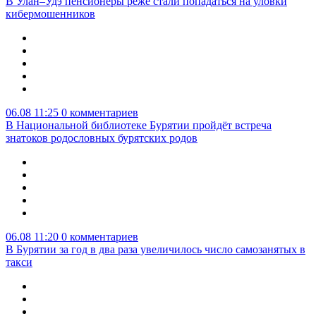
В Улан–Удэ пенсионеры реже стали попадаться на уловки
кибермошенников
06.08 11:25
0 комментариев
В Национальной библиотеке Бурятии пройдёт встреча
знатоков родословных бурятских родов
06.08 11:20
0 комментариев
В Бурятии за год в два раза увеличилось число самозанятых в
такси