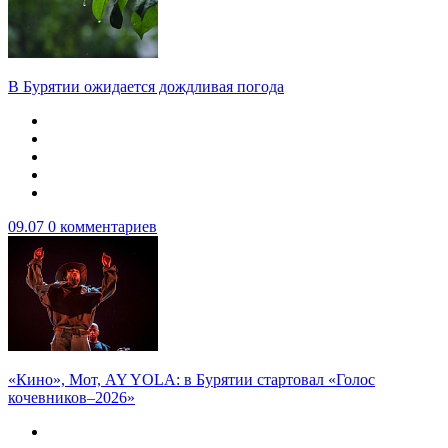
В Бурятии ожидается дождливая погода
09.07
0 комментариев
«Кино», Мот, AY YOLA: в Бурятии стартовал «Голос
кочевников–2026»