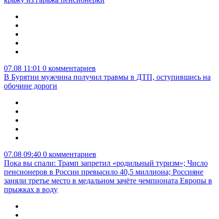
07.08 11:01
0 комментариев
В Бурятии мужчина получил травмы в ДТП, оступившись на
обочине дороги
07.08 09:40
0 комментариев
Пока вы спали: Трамп запретил «родильный туризм»; Число
пенсионеров в России превысило 40,5 миллиона; Россияне
заняли третье место в медальном зачёте чемпионата Европы в
прыжках в воду