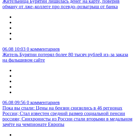
Жительница Бурятии лишилась денег на карте, поверив
обману от лже–коллеге про псевдо–розыгрыш от банка
06.08 10:03
0 комментариев
Житель Бурятии потерял более 80 тысяч рублей из–за заказа
на фальшивом сайте
06.08 09:56
0 комментариев
Пока вы спали: Цены на бензин снизились в 46 регионах
России; Стал известен средний размер социальной пенсии
россиян; Синхронисты из России стали вторыми в медальном
зачёте на чемпионате Европы