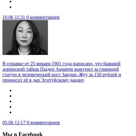
10.06 11:31
0 комментариев
В справке от 25 января 1901 года написано, что бывший
хоринский тайша Цыден Аюшеев выкупил за границей
статую в человеческий рост Зандан–Жуу за 150 рублей и
приносит её в дар Эгитуйскому дацану
05.06 12:17
0 комментариев
Мы в Facebook