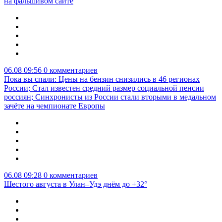
на фальшивом сайте
06.08 09:56
0 комментариев
Пока вы спали: Цены на бензин снизились в 46 регионах
России; Стал известен средний размер социальной пенсии
россиян; Синхронисты из России стали вторыми в медальном
зачёте на чемпионате Европы
06.08 09:28
0 комментариев
Шестого августа в Улан–Удэ днём до +32°