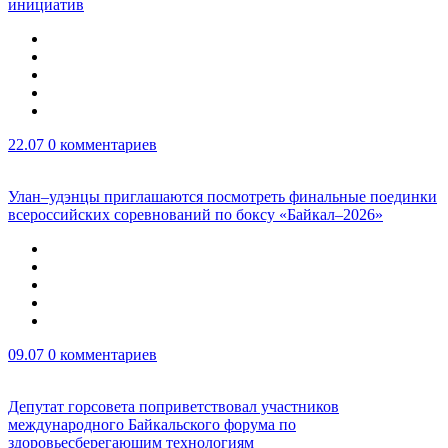
инициатив
22.07
0 комментариев
Улан–удэнцы приглашаются посмотреть финальные поединки
всероссийских соревнований по боксу «Байкал–2026»
09.07
0 комментариев
Депутат горсовета поприветствовал участников
международного Байкальского форума по
здоровьесберегающим технологиям