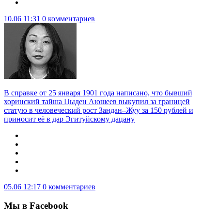
10.06 11:31
0 комментариев
В справке от 25 января 1901 года написано, что бывший
хоринский тайша Цыден Аюшеев выкупил за границей
статую в человеческий рост Зандан–Жуу за 150 рублей и
приносит её в дар Эгитуйскому дацану
05.06 12:17
0 комментариев
Мы в Facebook