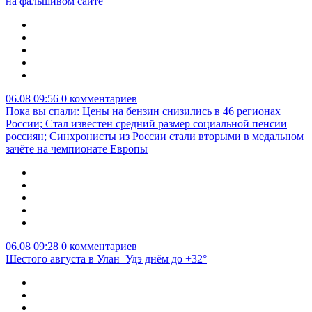
на фальшивом сайте
06.08 09:56
0 комментариев
Пока вы спали: Цены на бензин снизились в 46 регионах
России; Стал известен средний размер социальной пенсии
россиян; Синхронисты из России стали вторыми в медальном
зачёте на чемпионате Европы
06.08 09:28
0 комментариев
Шестого августа в Улан–Удэ днём до +32°