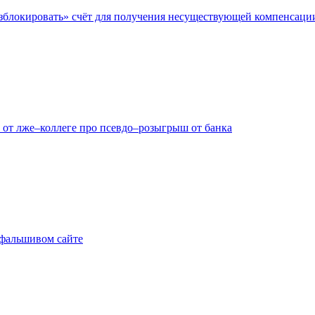
азблокировать» счёт для получения несуществующей компенсаци
 от лже–коллеге про псевдо–розыгрыш от банка
а фальшивом сайте