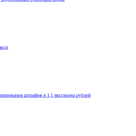
акси
орирования штрафов в 1,1 миллиона рублей