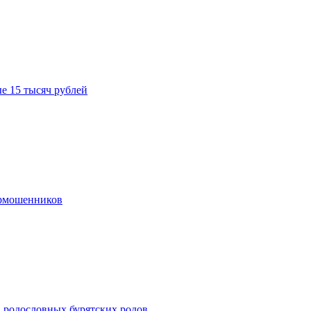
е 15 тысяч рублей
ермошенников
в родословных бурятских родов