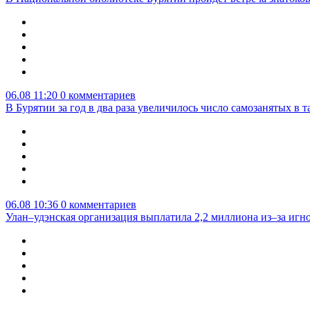
06.08 11:20
0 комментариев
В Бурятии за год в два раза увеличилось число самозанятых в т
06.08 10:36
0 комментариев
Улан–удэнская организация выплатила 2,2 миллиона из–за игн