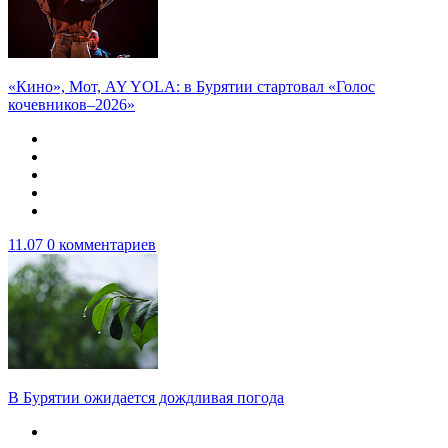
«Кино», Мот, AY YOLA: в Бурятии стартовал «Голос
кочевников–2026»
11.07
0 комментариев
В Бурятии ожидается дождливая погода