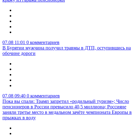
07.08 11:01
0 комментариев
В Бурятии мужчина получил травмы в ДТП, оступившись на
обочине дороги
07.08 09:40
0 комментариев
Пока вы спали: Трамп запретил «родильный туризм»; Число
пенсионеров в России превысило 40,5 миллиона; Россияне
заняли третье место в медальном зачёте чемпионата Европы в
прыжках в воду