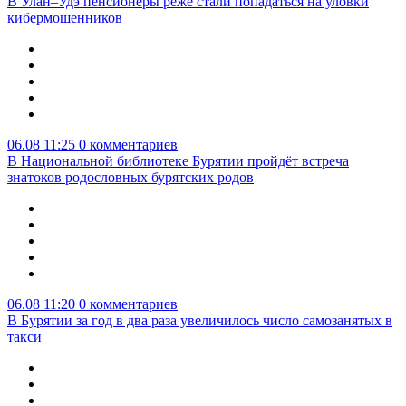
В Улан–Удэ пенсионеры реже стали попадаться на уловки
кибермошенников
06.08 11:25
0 комментариев
В Национальной библиотеке Бурятии пройдёт встреча
знатоков родословных бурятских родов
06.08 11:20
0 комментариев
В Бурятии за год в два раза увеличилось число самозанятых в
такси