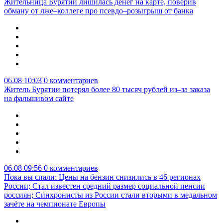
Жительница Бурятии лишилась денег на карте, поверив
обману от лже–коллеге про псевдо–розыгрыш от банка
06.08 10:03
0 комментариев
Житель Бурятии потерял более 80 тысяч рублей из–за заказа
на фальшивом сайте
06.08 09:56
0 комментариев
Пока вы спали: Цены на бензин снизились в 46 регионах
России; Стал известен средний размер социальной пенсии
россиян; Синхронисты из России стали вторыми в медальном
зачёте на чемпионате Европы