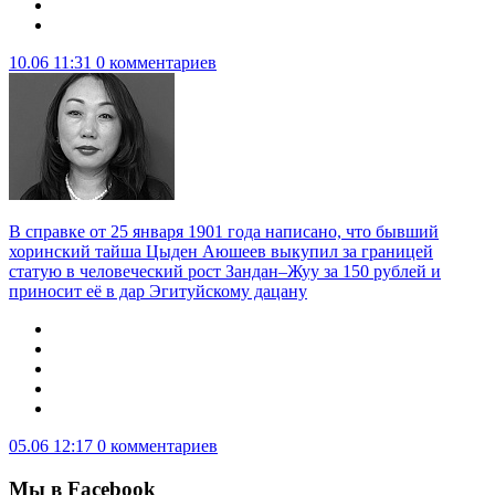
10.06 11:31
0 комментариев
В справке от 25 января 1901 года написано, что бывший
хоринский тайша Цыден Аюшеев выкупил за границей
статую в человеческий рост Зандан–Жуу за 150 рублей и
приносит её в дар Эгитуйскому дацану
05.06 12:17
0 комментариев
Мы в Facebook