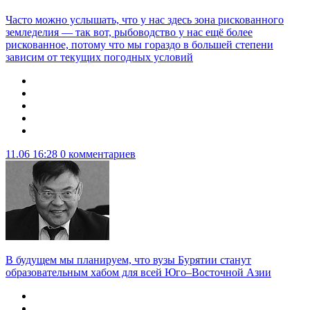
Часто можно услышать, что у нас здесь зона рискованного
земледелия — так вот, рыбоводство у нас ещё более
рискованное, потому что мы гораздо в большей степени
зависим от текущих погодных условий
11.06 16:28
0 комментариев
В будущем мы планируем, что вузы Бурятии станут
образовательным хабом для всей Юго–Восточной Азии