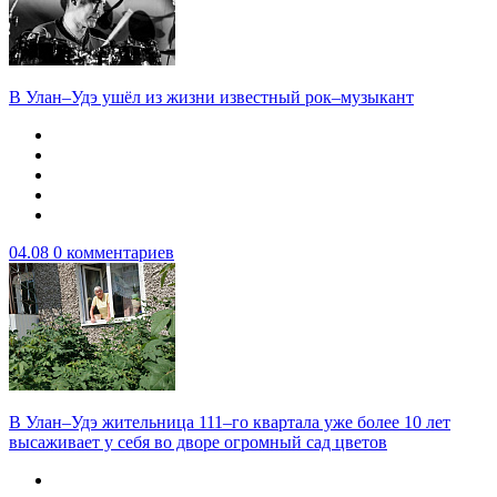
В Улан–Удэ ушёл из жизни известный рок–музыкант
04.08
0 комментариев
В Улан–Удэ жительница 111–го квартала уже более 10 лет
высаживает у себя во дворе огромный сад цветов