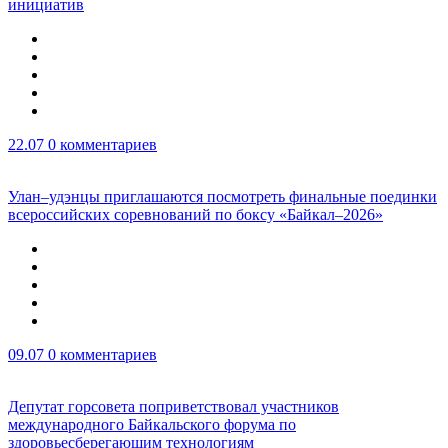
инициатив
22.07
0 комментариев
Улан–удэнцы приглашаются посмотреть финальные поединки
всероссийских соревнований по боксу «Байкал–2026»
09.07
0 комментариев
Депутат горсовета поприветствовал участников
международного Байкальского форума по
здоровьесберегающим технологиям