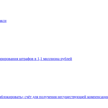
акси
орирования штрафов в 1,1 миллиона рублей
азблокировать» счёт для получения несуществующей компенсаци