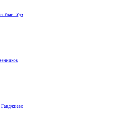
ей Улан–Удэ
твенников
е Ганджиево