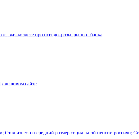
 от лже–коллеге про псевдо–розыгрыш от банка
а фальшивом сайте
и; Стал известен средний размер социальной пенсии россиян; С