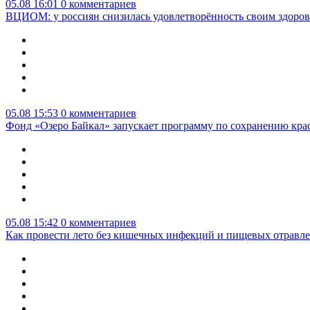
05.08 16:01
0 комментариев
ВЦИОМ: у россиян снизилась удовлетворённость своим здоро
05.08 15:53
0 комментариев
Фонд «Озеро Байкал» запускает программу по сохранению кр
05.08 15:42
0 комментариев
Как провести лето без кишечных инфекций и пищевых отравл