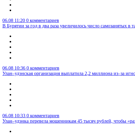
06.08 11:20
0 комментариев
В Бурятии за год в два раза увеличилось число самозанятых в т
06.08 10:36
0 комментариев
Улан–удэнская организация выплатила 2,2 миллиона из–за игн
06.08 10:33
0 комментариев
Улан–удэнка перевела мошенникам 45 тысяч рублей, чтобы «р