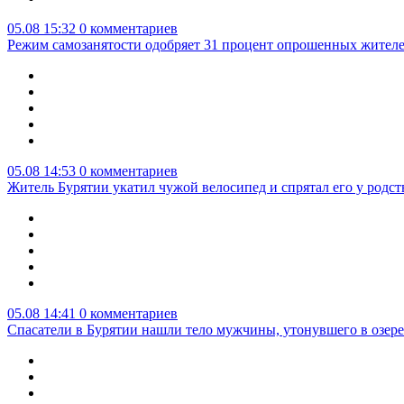
05.08 15:32
0 комментариев
Режим самозанятости одобряет 31 процент опрошенных жител
05.08 14:53
0 комментариев
Житель Бурятии укатил чужой велосипед и спрятал его у родс
05.08 14:41
0 комментариев
Спасатели в Бурятии нашли тело мужчины, утонувшего в озер