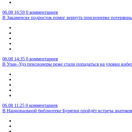
06.08 16:59
0 комментариев
В Закаменске подросток помог вернуть пенсионерке потерянны
06.08 14:35
0 комментариев
В Улан–Удэ пенсионеры реже стали попадаться на уловки киб
06.08 11:25
0 комментариев
В Национальной библиотеке Бурятии пройдёт встреча знатоко