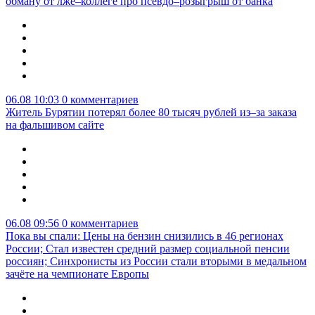
обману от лже–коллеге про псевдо–розыгрыш от банка
06.08 10:03
0 комментариев
Житель Бурятии потерял более 80 тысяч рублей из–за заказа
на фальшивом сайте
06.08 09:56
0 комментариев
Пока вы спали: Цены на бензин снизились в 46 регионах
России; Стал известен средний размер социальной пенсии
россиян; Синхронисты из России стали вторыми в медальном
зачёте на чемпионате Европы