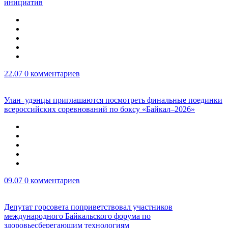
инициатив
22.07
0 комментариев
Улан–удэнцы приглашаются посмотреть финальные поединки
всероссийских соревнований по боксу «Байкал–2026»
09.07
0 комментариев
Депутат горсовета поприветствовал участников
международного Байкальского форума по
здоровьесберегающим технологиям