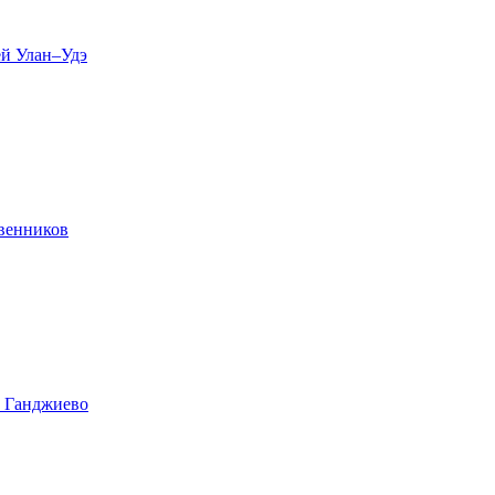
ей Улан–Удэ
твенников
е Ганджиево