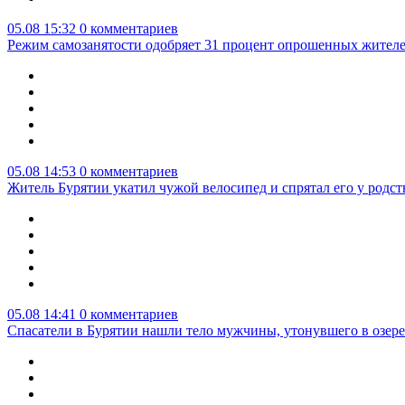
05.08 15:32
0 комментариев
Режим самозанятости одобряет 31 процент опрошенных жител
05.08 14:53
0 комментариев
Житель Бурятии укатил чужой велосипед и спрятал его у родс
05.08 14:41
0 комментариев
Спасатели в Бурятии нашли тело мужчины, утонувшего в озер