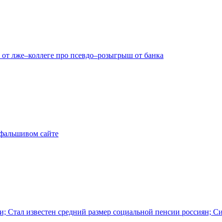
 от лже–коллеге про псевдо–розыгрыш от банка
а фальшивом сайте
и; Стал известен средний размер социальной пенсии россиян; С