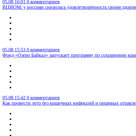
05.08 16:01
0 комментариев
ВЦИОМ: у россиян снизилась удовлетворённость своим здоро
05.08 15:53
0 комментариев
Фонд «Озеро Байкал» запускает программу по сохранению кр
05.08 15:42
0 комментариев
Как провести лето без кишечных инфекций и пищевых отравл