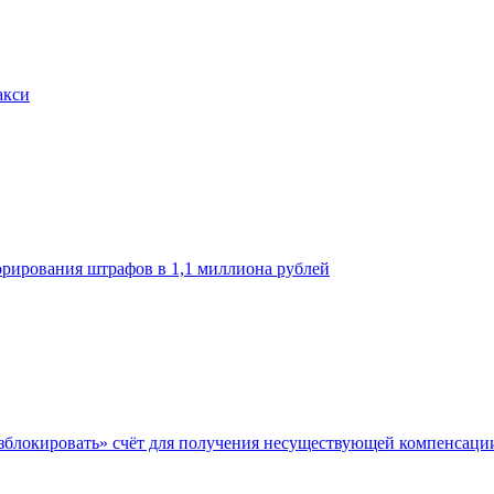
акси
орирования штрафов в 1,1 миллиона рублей
азблокировать» счёт для получения несуществующей компенсаци