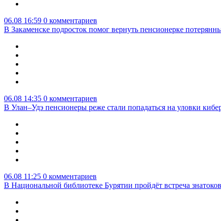
06.08 16:59
0 комментариев
В Закаменске подросток помог вернуть пенсионерке потерянны
06.08 14:35
0 комментариев
В Улан–Удэ пенсионеры реже стали попадаться на уловки киб
06.08 11:25
0 комментариев
В Национальной библиотеке Бурятии пройдёт встреча знатоко