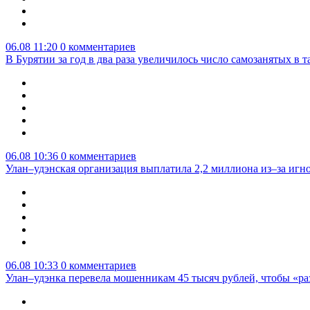
06.08 11:20
0 комментариев
В Бурятии за год в два раза увеличилось число самозанятых в т
06.08 10:36
0 комментариев
Улан–удэнская организация выплатила 2,2 миллиона из–за игн
06.08 10:33
0 комментариев
Улан–удэнка перевела мошенникам 45 тысяч рублей, чтобы «р