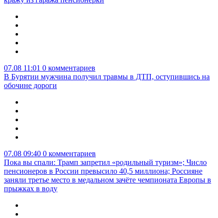
07.08 11:01
0 комментариев
В Бурятии мужчина получил травмы в ДТП, оступившись на
обочине дороги
07.08 09:40
0 комментариев
Пока вы спали: Трамп запретил «родильный туризм»; Число
пенсионеров в России превысило 40,5 миллиона; Россияне
заняли третье место в медальном зачёте чемпионата Европы в
прыжках в воду