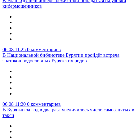
В Улан–Удэ пенсионеры реже стали попадаться на уловки
кибермошенников
06.08 11:25
0 комментариев
В Национальной библиотеке Бурятии пройдёт встреча
знатоков родословных бурятских родов
06.08 11:20
0 комментариев
В Бурятии за год в два раза увеличилось число самозанятых в
такси