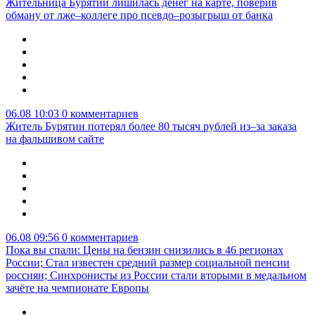
Жительница Бурятии лишилась денег на карте, поверив
обману от лже–коллеге про псевдо–розыгрыш от банка
06.08 10:03
0 комментариев
Житель Бурятии потерял более 80 тысяч рублей из–за заказа
на фальшивом сайте
06.08 09:56
0 комментариев
Пока вы спали: Цены на бензин снизились в 46 регионах
России; Стал известен средний размер социальной пенсии
россиян; Синхронисты из России стали вторыми в медальном
зачёте на чемпионате Европы