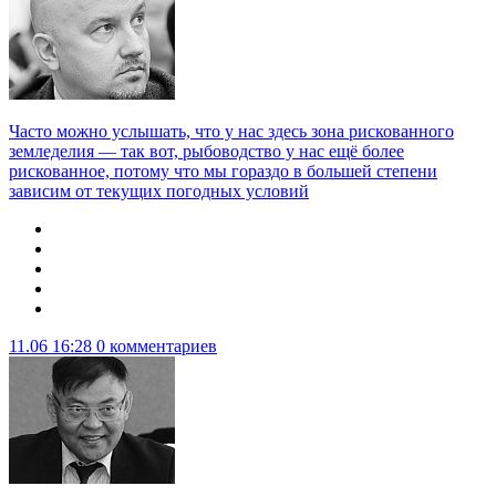
Часто можно услышать, что у нас здесь зона рискованного
земледелия — так вот, рыбоводство у нас ещё более
рискованное, потому что мы гораздо в большей степени
зависим от текущих погодных условий
11.06 16:28
0 комментариев