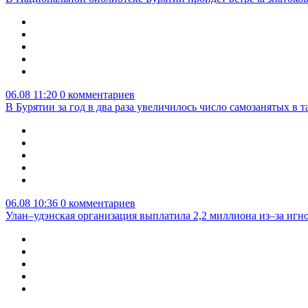
06.08 11:20
0 комментариев
В Бурятии за год в два раза увеличилось число самозанятых в т
06.08 10:36
0 комментариев
Улан–удэнская организация выплатила 2,2 миллиона из–за игн