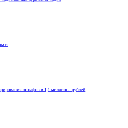
акси
орирования штрафов в 1,1 миллиона рублей