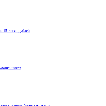
е 15 тысяч рублей
ермошенников
в родословных бурятских родов