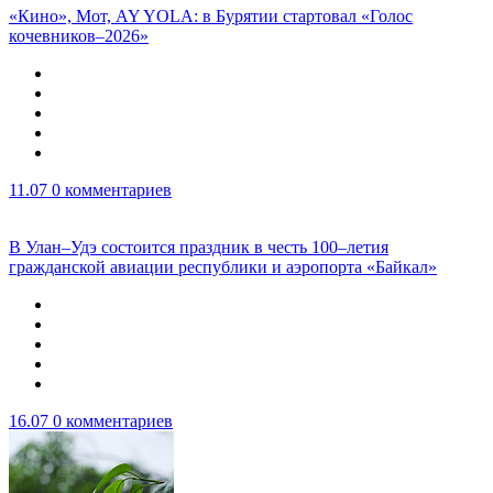
«Кино», Мот, AY YOLA: в Бурятии стартовал «Голос
кочевников–2026»
11.07
0 комментариев
В Улан–Удэ состоится праздник в честь 100–летия
гражданской авиации республики и аэропорта «Байкал»
16.07
0 комментариев