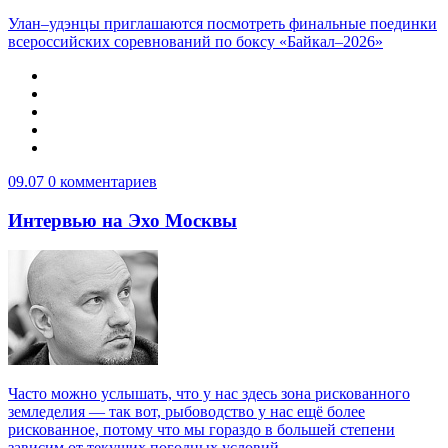
Улан–удэнцы приглашаются посмотреть финальные поединки
всероссийских соревнований по боксу «Байкал–2026»
09.07
0 комментариев
Интервью на Эхо Москвы
Часто можно услышать, что у нас здесь зона рискованного
земледелия — так вот, рыбоводство у нас ещё более
рискованное, потому что мы гораздо в большей степени
зависим от текущих погодных условий