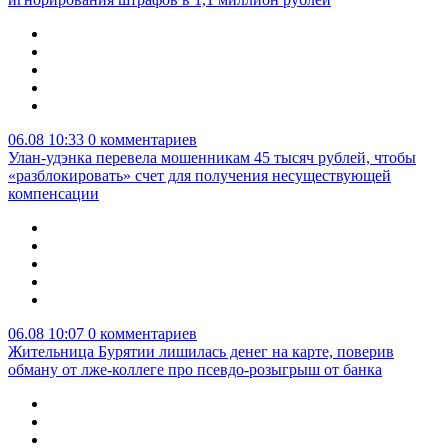
06.08 10:33
0 комментариев
Улан-удэнка перевела мошенникам 45 тысяч рублей, чтобы
«разблокировать» счет для получения несуществующей
компенсации
06.08 10:07
0 комментариев
Жительница Бурятии лишилась денег на карте, поверив
обману от лже-коллеге про псевдо-розыгрыш от банка